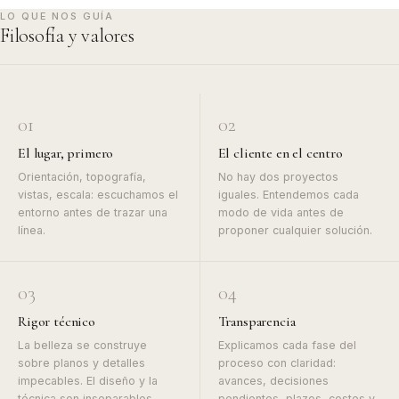
LO QUE NOS GUÍA
Filosofía y valores
01
02
El lugar, primero
El cliente en el centro
Orientación, topografía,
No hay dos proyectos
vistas, escala: escuchamos el
iguales. Entendemos cada
entorno antes de trazar una
modo de vida antes de
línea.
proponer cualquier solución.
03
04
Rigor técnico
Transparencia
La belleza se construye
Explicamos cada fase del
sobre planos y detalles
proceso con claridad:
impecables. El diseño y la
avances, decisiones
técnica son inseparables.
pendientes, plazos, costes y