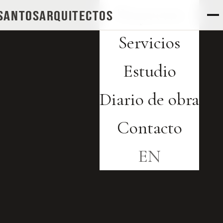
Proyectos
SANTOS
arquitectos
Servicios
Estudio
Diario de obra
Contacto
EN