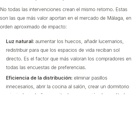
No todas las intervenciones crean el mismo retorno. Estas
son las que más valor aportan en el mercado de Málaga, en
orden aproximado de impacto:
Luz natural:
aumentar los huecos, añadir lucernarios,
redistribuir para que los espacios de vida reciban sol
directo. Es el factor que más valoran los compradores en
todas las encuestas de preferencias.
Eficiencia de la distribución:
eliminar pasillos
innecesarios, abrir la cocina al salón, crear un dormitorio
principal con baño en suite. La percepción de amplitud es
directamente proporcional a la calidad de la distribución.
Conexión interior-exterior:
especialmente en el mercado
de la Costa del Sol, la fluidez entre el interior y la terraza o
jardín es un factor decisivo de valor.