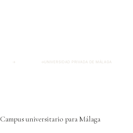
INICIO
→
PROYECTOS
→
UNIVERSIDAD PRIVADA DE MÁLAGA
Universidad Privada de
Málaga
Málaga
Campus universitario para Málaga