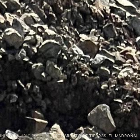
INICIO
→
DIARIO DE OBRA
→
MOVIMIENTO DE TIERRAS, EL MADROÑAL