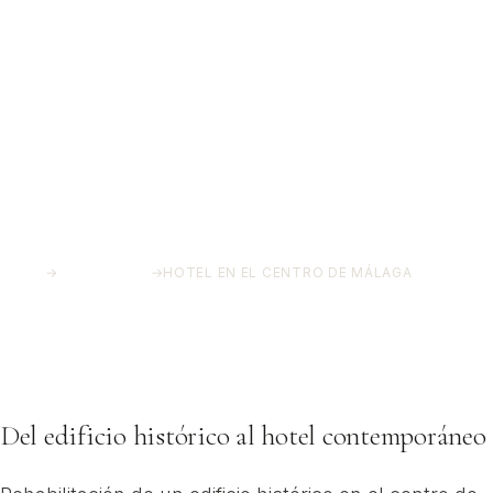
INICIO
→
PROYECTOS
→
HOTEL EN EL CENTRO DE MÁLAGA
Hotel en el Centro de Málaga
Centro histórico, Málaga
Del edificio histórico al hotel contemporáneo