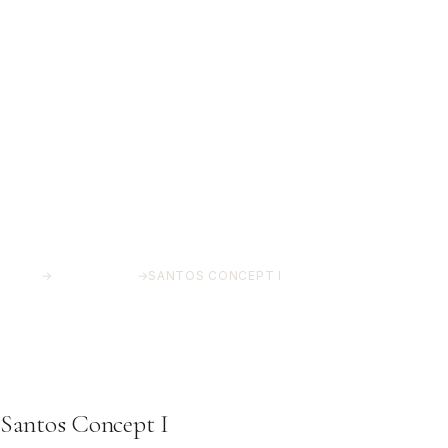
INICIO
→
PROYECTOS
→
SANTOS CONCEPT I
Santos Concept I
Costa del Sol, Málaga
Santos Concept I